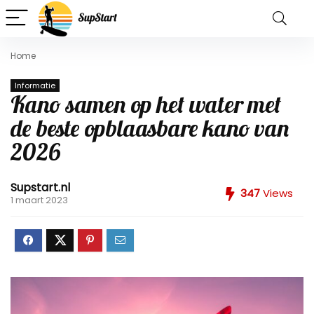
Home
Informatie
Kano samen op het water met
de beste opblaasbare kano van
2026
Supstart.nl
347
Views
1 maart 2023