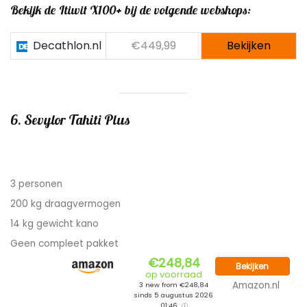
Bekijk de Itiwit X100+ bij de volgende webshops:
Decathlon.nl
€449,99
Bekijken
6. Sevylor Tahiti Plus
3 personen
200 kg draagvermogen
14 kg gewicht kano
Geen compleet pakket
€248,84
Bekijken
op voorraad
Amazon.nl
3 new from €248,84
sinds 5 augustus 2026
01:46