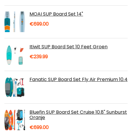
prijs
prijs
was:
is:
MOAI SUP Board Set 14"
€959.00.
€899.00.
€
699.00
Itiwit SUP Board Set 10 Feet Groen
€
239.99
Fanatic SUP Board Set Fly Air Premium 10.4
Bluefin SUP Board Set Cruise 10.8" Sunburst
Oranje
€
699.00