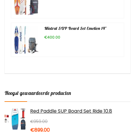
Mistral SUP Board Set Emotion 14″
€400.00
Hoogst gewaardeerde producten
Red Paddle SUP Board Set Ride 10.8
€
959.00
Oorspronkelijke
Huidige
€
899.00