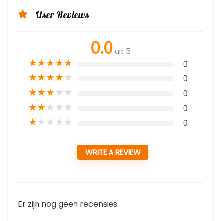
User Reviews
0.0
uit 5
★
★
★
★
★
0
★
★
★
★
★
0
★
★
★
★
★
0
★
★
★
★
★
0
★
★
★
★
★
0
WRITE A REVIEW
Er zijn nog geen recensies.