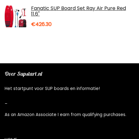
Fanatic SUP Board Set Ray Air Pure Red
11.6"
€
426.30
Over Supstart.nl
Het startpunt voor SUP boards en informatie!
_
As an Amazon Associate I earn from qualifying purchases.