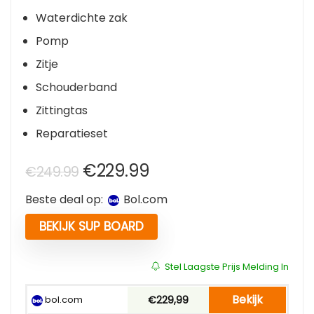
Waterdichte zak
Pomp
Zitje
Schouderband
Zittingtas
Reparatieset
Oorspronkelijke
Huidige
€
229.99
€
249.99
prijs
prijs
Beste deal op:
bol.com
was:
is:
€249.99.
€229.99.
BEKIJK SUP BOARD
Stel Laagste Prijs Melding In
Bekijk
bol.com
€229,99