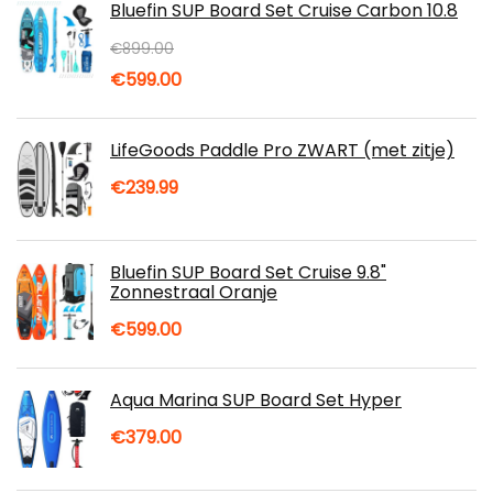
Bluefin SUP Board Set Cruise Carbon 10.8
€
899.00
Oorspronkelijke
Huidige
€
599.00
prijs
prijs
was:
is:
LifeGoods Paddle Pro ZWART (met zitje)
€899.00.
€599.00.
€
239.99
Bluefin SUP Board Set Cruise 9.8"
Zonnestraal Oranje
€
599.00
Aqua Marina SUP Board Set Hyper
€
379.00