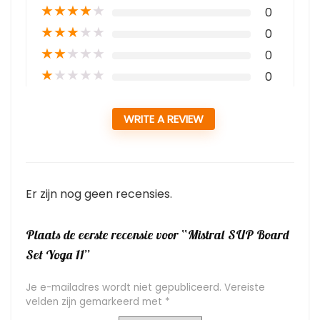
★
★
★
★
★
0
★
★
★
★
★
0
★
★
★
★
★
0
★
★
★
★
★
0
WRITE A REVIEW
Er zijn nog geen recensies.
Plaats de eerste recensie voor “Mistral SUP Board
Set Yoga 11”
Je e-mailadres wordt niet gepubliceerd.
Vereiste
velden zijn gemarkeerd met
*