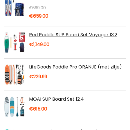
€
689.00
Oorspronkelijke
Huidige
€
659.00
prijs
prijs
was:
is:
Red Paddle SUP Board Set Voyager 13.2
€689.00.
€659.00.
€
1,149.00
LifeGoods Paddle Pro ORANJE (met zitje)
€
229.99
MOAI SUP Board Set 12.4
€
615.00