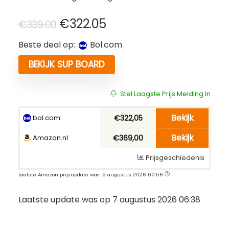
Oorspronkelijke
Huidige
€
322.05
€
339.00
prijs
prijs
Beste deal op:
bol.com
was:
is:
€339.00.
€322.05.
BEKIJK SUP BOARD
Stel Laagste Prijs Melding In
Bekijk
bol.com
€322,05
Bekijk
Amazon.nl
€369,00
Prijsgeschiedenis
Laatste Amazon prijsupdate was: 9 augustus 2026 00:56
Laatste update was op 7 augustus 2026 06:38