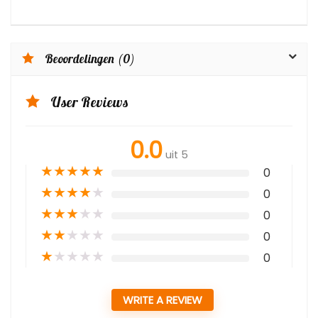
Beoordelingen (0)
User Reviews
0.0
uit 5
★
★
★
★
★
0
★
★
★
★
★
0
★
★
★
★
★
0
★
★
★
★
★
0
★
★
★
★
★
0
WRITE A REVIEW