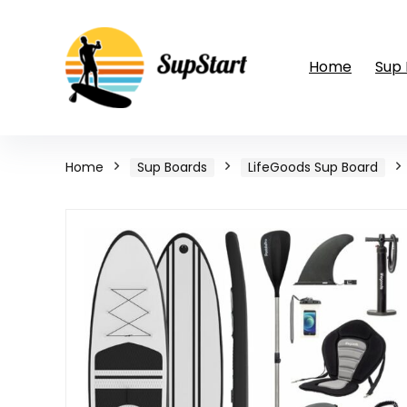
Home
Sup
Home
Sup Boards
LifeGoods Sup Board