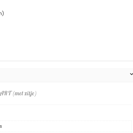
m)
ART (met zitje)
s