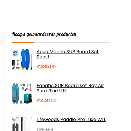
Hoogst gewaardeerde producten
Aqua Marina SUP Board Set
Beast
€
335.00
Fanatic SUP Board set Ray Air
Pure Blue 11.6"
€
449.00
LifeGoods Paddle Pro Luxe WIT
€
239.99