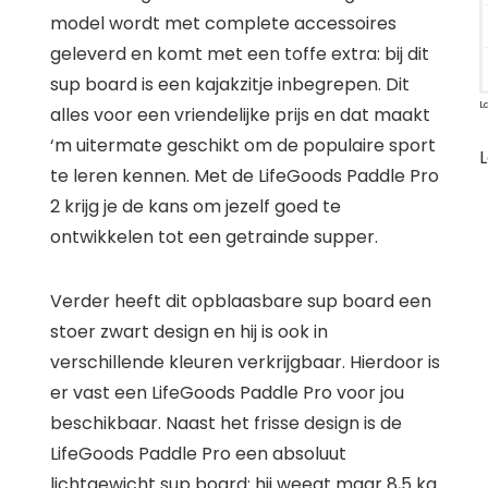
model wordt met complete accessoires
geleverd en komt met een toffe extra: bij dit
sup board is een kajakzitje inbegrepen. Dit
L
alles voor een vriendelijke prijs en dat maakt
‘m uitermate geschikt om de populaire sport
L
te leren kennen. Met de LifeGoods Paddle Pro
2 krijg je de kans om jezelf goed te
ontwikkelen tot een getrainde supper.
Verder heeft dit opblaasbare sup board een
stoer zwart design en hij is ook in
verschillende kleuren verkrijgbaar. Hierdoor is
er vast een LifeGoods Paddle Pro voor jou
beschikbaar. Naast het frisse design is de
LifeGoods Paddle Pro een absoluut
lichtgewicht sup board: hij weegt maar 8,5 kg