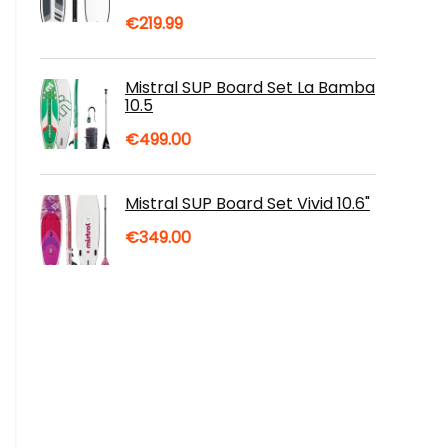
Oorspronkelijke
Huidige
€
219.99
prijs
prijs
was:
is:
Mistral SUP Board Set La Bamba
10.5
€239.99.
€219.99.
€
499.00
Mistral SUP Board Set Vivid 10.6"
€
349.00