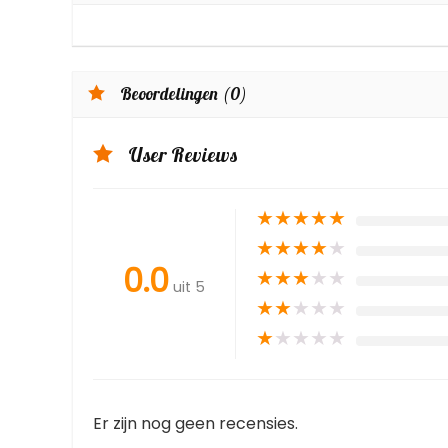
Beoordelingen (0)
User Reviews
★
★
★
★
★
★
★
★
★
★
0.0
★
★
★
★
★
uit 5
★
★
★
★
★
★
★
★
★
★
Er zijn nog geen recensies.